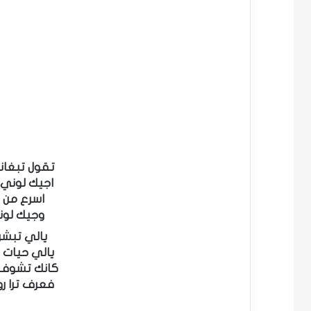
تقول تبغان
اجيك لوني
اسرع من ا
وجيك لون
يالي تبشر
يالي حيات 
كانك تشوف 
فعرف ترا ر