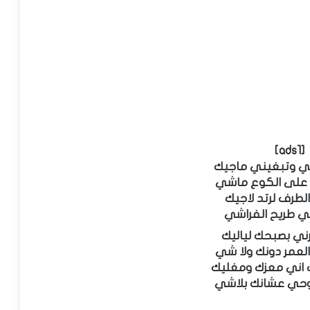
[ads1]
ي وتبغيني ماجيك
 على الكوع ماشي
لطرف لرتد لاجيك
ي طريح الفراشي
ني بصبحك لياليك
العمر دونك ولا شي
اني معزك ومغليك
وحي عشانك بلاشي