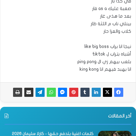
في كذا بار
صعبة عليك as a فار
بعد ما هذى غار
بينلي ناب م اللثة طار
كلاب والعزا حار
نيجا انا براب like big boss
أشباه بتراب ل tiktok
بلعب بيهم زي ال ping pong
انا بهبد فيهم انا king kong
أخر المقالات
كلمات اغنية بتدفع حقها – كارلا سليمان 2026