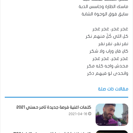
ماسك الطارة وحاسس الدبة
سايق فوق الوجوة الشابة
غجر غجر، غجر غجر
كل اللي كَلْ منهم نكر
نفر نفر، نفر نفر
كان فان وراب ولا شكر
غجر غجر، غجر غجر
محدش واجه كله مكر
واتحدى لو فيهم دكر
مقالات ذات صلة
كلمات اغنية فرصة جديدة تامر حسني 2021
2021-04-16