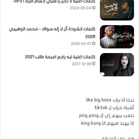
كلمات اغنية لا تحن يا قلبي حسام اللباد | MP3
2024-05-04
كلمات انشودة أن لا إله سواك – محمد الوهيبي
2026
2026-03-07
كلمات اغنية ليه راجع اميمة طالب 2021
2021-12-08
نيجا انا براب like big boss
أشباه بتراب ل tiktok
بلعب بيهم زي ال ping pong
انا بهبد فيهم انا king kong
هي دي الحنكة