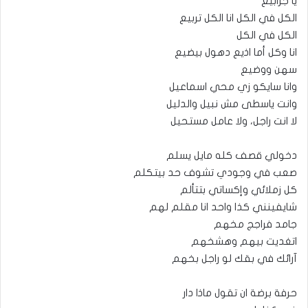
يا جرابيع
الكل في الكل انا الكل تربيع
الكل في الكل
انا وكل أما اذيع دهول بيضيع
سهن ووضيع
وانا سايكو زي محي اسماعيل
وانت ياسطى مش نبيل والدليل
لا انت راجل، ولا عامل مستحيل
دخولي قصف كله مايل يسلم
صعب في وجودي تشوف حد بيتكلم
كل زملائي وإكساتي بتتألم
شايفينني كذا واحد انا مقلم لهم
جامد فراجج مخهم
اتغديت بيهم وهشخهم
آرائك في بقك لو راجل بخهم
حرفة برضة ان تقول ماذا دار