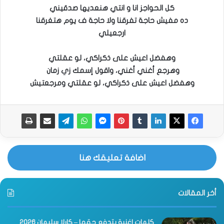
كل الحواجز انا و انتي هنعديها صدقيني
ده مفيش حاجة تفرقنا ولا حاجة ف يوم هتغرقنا
ارجعيلي
وهفضل اعيش على ذكراكي، لو عقلتي
وهرجع أغني أغني، واقول إسمك زي زمان
وهفضل اعيش على ذكراكي، لو عقلتي ومرجعتيش
اضافة تعليقك هنا
أخر المقالات
كلمات اغنية بتدفع حقها – كارلا سليمان 2026