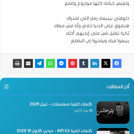
وتعيش حياتك كلها موجوع وضايع
دلوقتي بيبيعك زمان اللي اشتراك
هتفوق على الدنيا خلاص وأنا مش معاك
بُكرة تقابل ناس على إيديهم أذلك
يبيعوا فيك ويشتروا زي البضايع
أخر المقالات
كلمات اغنية مسلسلات – نبيل 2026
منذ 5 أيام
كلمات اغنية IAM K2 – ديدين كانون 16 2026