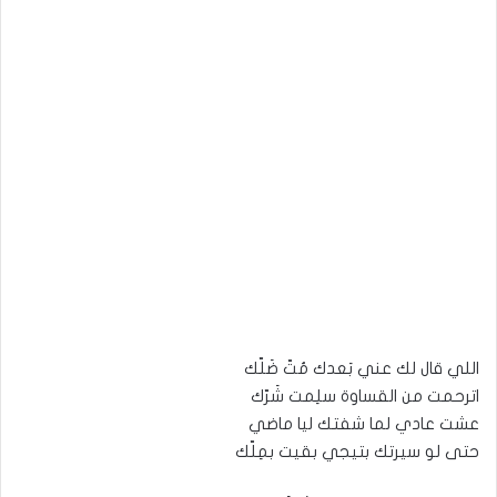
اللي قال لك عني بَعدك مُتّ ضَلّك
اترحمت من القساوة سلِمت شَرّك
عشت عادي لما شفتك ليا ماضي
حتى لو سيرتك بتيجي بقيت بمِلّك