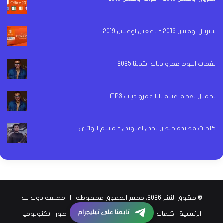
سيريال اوفيس 2019 - تفعيل اوفيس 2019
نغمات البوم عمرو دياب ابتدينا 2025
تحميل نغمة اغنية بابا عمرو دياب MP3
كلمات قصيدة خلصن بجي اعيوني - مسلم الوائلي
© حقوق النشر 2026، جميع الحقوق محفوظة |
مطبعه دوت نت
تابعنا على تيليجرام
الرئيسية
كلمات اغاني
اخبار الفن
اخبار الرياضة
صور
تكنولوجيا