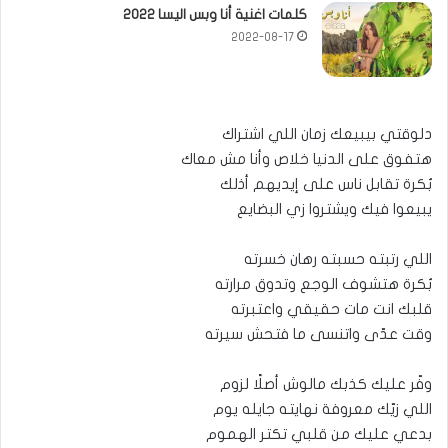
كلمات اغنية أنا وبس اليسا 2022
2022-08-17
دلوقتي بيبيعك زمان اللي اشتراك
هتفوق على الدنيا خلاص وأنا مش معاك
بُكرة تقابل ناس على إيديهم أذلك
يبيعوا فيك ويشتروا زي البضايع
اللي رتبته حسبته رهان خسرته
بُكرة هتشوف الوجع وتدوق مرارته
قلبك انت مات حقيقي واعتبرته
وقت عدّى واتنسى ما فتحش سيرته
وفّر عليك كذبك مالوش أصلًا لزوم
اللي زيّك معروفة نهايته جايله يوم
بدعي عليك من قلبي تكتر الهموم