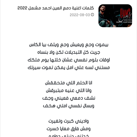
كلمات اغنية دمع العين احمد مشعل 2022
2022-08-03
بيموت وجع ويعيش وجع ويلف بيا الكاس
جربت كل التبديلات لكن ولا بنساه
اوقات بلوم نفسي عشان خلتها يوم ملكك
مستني لسه علي امل يمكن تموت سيرتك
انا الحلم اللي متحققش
وانا اللي عنيه مبتبرقش
نشف دمعي فعيني وجف
وبسال نفسي امتي هخف
واديني كبرت وتغيرت
ومش فارق معايا خسرت
خدتني دنيتي دوامه