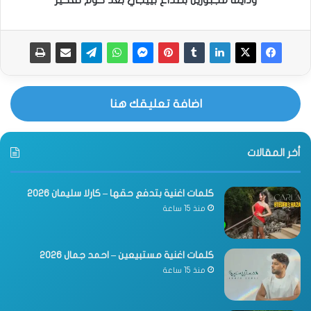
ودايما مجبورين بصداع بييجي بعد كوم تفكير
اضافة تعليقك هنا
أخر المقالات
كلمات اغنية بتدفع حقها – كارلا سليمان 2026
منذ 15 ساعة
كلمات اغنية مستبيعين – احمد جمال 2026
منذ 15 ساعة