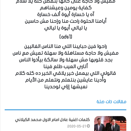
مفيش ولا حاجة على حالها بتفضل كله يلا سلام
كفاية يومين وعيشناهم
آه يا خسارة أيوة ألف خسارة
أيامنا الحلوة راحت منا وإحنا مش حاسين
يا ليالي أيوة يا ليالي
[ads1]
راحوا فين حبايبنا اللي منا الناس الغاليين
مفيش ولا حاجة مستاهلة ولا سهلة تعيش مع ناس
بجد قلوبها مش سهلة ولا سالكة بيأذوا الناس
أتاري العيب طلع فينا
قالولي اللي بيعمل خير يلاقي الخير ده كله كلام
وأدينا عايشين بنتعلم ونتعلم من الأيام
نعيشها إزاي لوحدينا
مقالات ذات صلة
كلمات اغنية عادل امام الاول محمد الكيلاني
2020-05-21