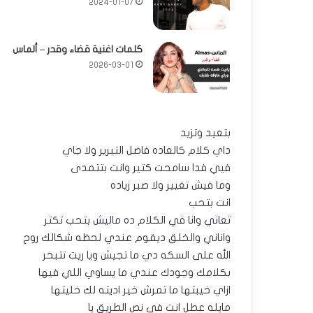
2024-01-07
كلمات اغنية قضاء وقدر – ألماس
2026-03-01
بتعيد وتزيد
داي كلام كالعاده فاضل التبرير ولا جاي
فيي فدا سامحت كتير وانت بتتمدى
وما فيش تغيير ولا صبر زياده
انت بتحب
تعاني وانا في الكلام ده ماليش بتحب تكتر
واناني والخلق ديقوم عندي لحظه شكالك روح
الله على السكه دي ما تجيش ويا ريت تتبخر
بكلامك وجودك عندي ما يساوي اللي فيها
ازاي خيبتها ما تمرش خير اديته لك خليتها
مايله عطل انت في نص الطريق يا