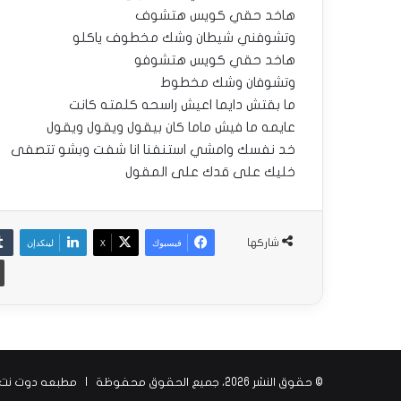
هاخد حقي كويس هتشوف
وتشوفني شيطان وشك مخطوف ياكلو
هاخد حقي كويس هتشوفو
وتشوفان وشك مخطوط
ما بقتش دايما اعيش راسحه كلمته كانت
عايمه ما فيش ماما كان بيقول ويقول ويقول
خد نفسك وامشي استنفنا انا شفت وبشو تتصفى
خليك على قدك على المقول
فيسبوك
‫X
لينكدإن
شاركها
© حقوق النشر 2026، جميع الحقوق محفوظة |
مطبعه دوت نت