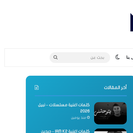
الوضع المظلم
بحث
بنا
عن
أخر المقالات
كلمات اغنية مسلسلات – نبيل
2026
منذ يومين
كلمات اغنية IAM K2 – ديدين