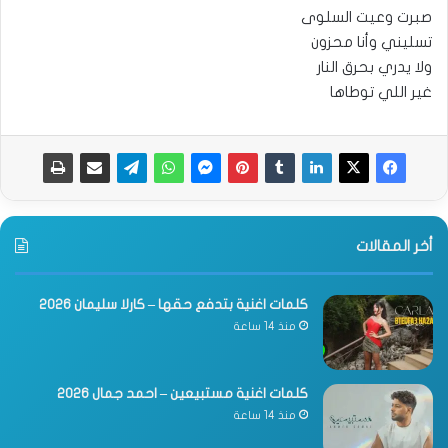
صبرت وعيت السلوى
تسليني وأنا محزون
ولا يدري بحرق النار
غير اللي توطاها
أخر المقالات
كلمات اغنية بتدفع حقها – كارلا سليمان 2026
منذ 14 ساعة
كلمات اغنية مستبيعين – احمد جمال 2026
منذ 14 ساعة