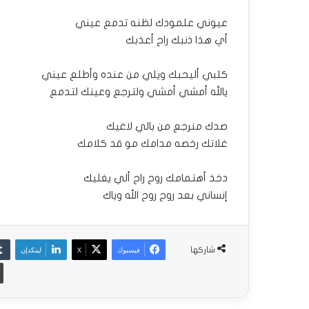
عيوني علمودك لظنه تدمع عيني
أي هذا ذنبك راح أعذبك
كلبي أليحبك ويلي من عنده وأطلع عيني
يالله أمشي أمشي ولترجع وعينك لتدمع
صدك منرجع من بالي لاغيك
غلاتك رخصه مدامك مو قد كلامك
دخذ أهتمامك روح راح ألي يغليك
إنساني بعد روح روح الله وياك
فيسبوك
‫X
لينكدإن
شاركها