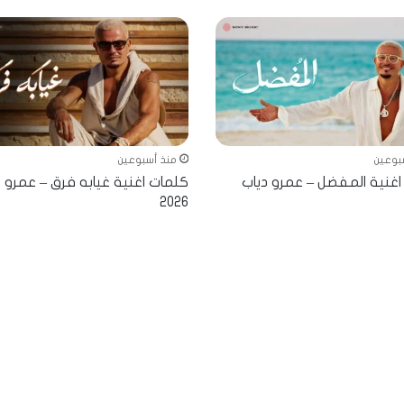
بوعين
منذ أسبوعين
غنية المفضل – عمرو دياب
كلمات اغنية غيابه فرق – عمرو د
2026