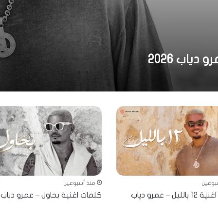
دياب 2026
بوعين
منذ أسبوعين
كلمات اغنية ١٢ بالليل – عمرو دياب
كلمات اغنية بحاول – عمرو دياب 2026