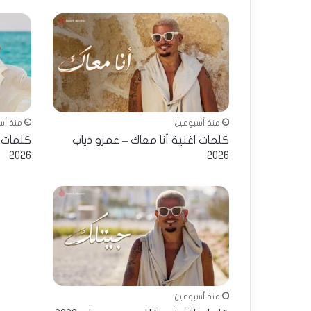
منذ أسبوعين
منذ أس
كلمات اغنية أنا معاك – عمرو دياب
كلمات ا
2026
2026
منذ أسبوعين