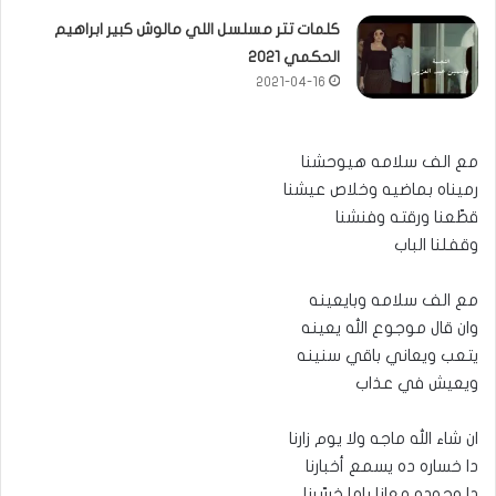
كلمات تتر مسلسل اللي مالوش كبير ابراهيم
الحكمي 2021
2021-04-16
مع الف سلامه هيوحشنا
رميناه بماضيه وخلاص عيشنا
قطّعنا ورقته وفنشنا
وقفلنا الباب
مع الف سلامه وبايعينه
وان قال موجوع الله يعينه
يتعب ويعاني باقي سنينه
ويعيش في عذاب
ان شاء الله ماجه ولا يوم زارنا
دا خساره ده يسمع أخبارنا
دا وجوده معانا ياما خسّرنا