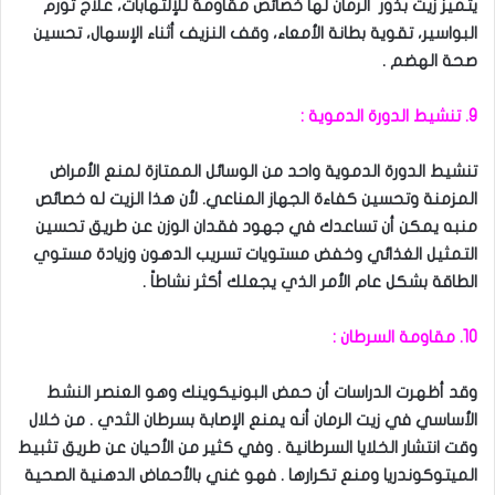
يتميز زيت بذور الرمان لها خصائص مقاومة للإلتهابات، علاج تورم
البواسير، تقوية بطانة الأمعاء، وقف النزيف أثناء الإسهال، تحسين
صحة الهضم .
9. تنشيط الدورة الدموية :
تنشيط الدورة الدموية واحد من الوسائل الممتازة لمنع الأمراض
المزمنة وتحسين كفاءة الجهاز المناعي. لأن هذا الزيت له خصائص
منبه يمكن أن تساعدك في جهود فقدان الوزن عن طريق تحسين
التمثيل الغذائي وخفض مستويات تسريب الدهون وزيادة مستوي
الطاقة بشكل عام الأمر الذي يجعلك أكثر نشاطاً .
10. مقاومة السرطان :
وقد أظهرت الدراسات أن حمض البونيكوينك وهو العنصر النشط
الأساسي في زيت الرمان أنه يمنع الإصابة بسرطان الثدي . من خلال
وقت انتشار الخلايا السرطانية . وفي كثير من الأحيان عن طريق تثبيط
الميتوكوندريا ومنع تكرارها . فهو غني بالأحماض الدهنية الصحية