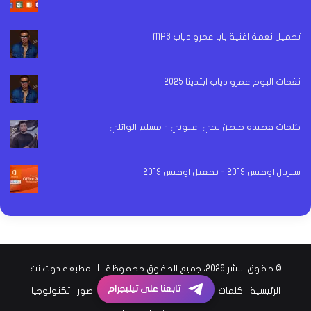
تحميل نغمة اغنية بابا عمرو دياب MP3
نغمات البوم عمرو دياب ابتدينا 2025
كلمات قصيدة خلصن بجي اعيوني - مسلم الوائلي
سيريال اوفيس 2019 - تفعيل اوفيس 2019
© حقوق النشر 2026، جميع الحقوق محفوظة |
مطبعه دوت نت
تابعنا على تيليجرام
الرئيسية
كلمات اغاني
اخبار الفن
اخبار الرياضة
صور
تكنولوجيا