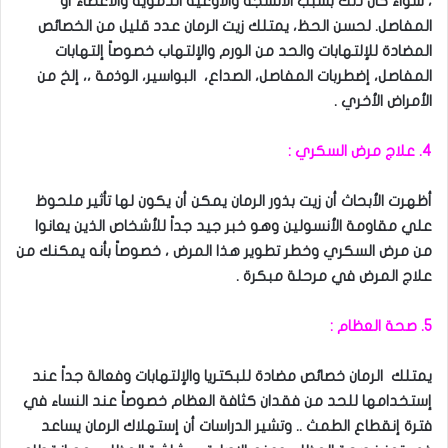
، سواء كان ذلك بسبب الأنسجة والأوعية الدموية والأعضاء أو
المفاصل. لحسن الحظ، يمتلك زيت الرمان عدد قليل من الخصائص
المضادة للإلتهابات والحد من الورم والإلتهاب خصوصاً إلتهابات
المفاصل، إضطربات المفاصل، الصداع، البواسير، الوذمة ،، إلخ من
الأمراض الأخري .
4. علاج مرض السكري :
أظهرت الأبحاث أن زيت بذور الرمان يمكن أن يكون لها تأثير ملحوظ
علي مقاومة الأنسولين وهو خبر جيد جداً للأشخاص الذين يعانوا
من مرض السكري وخطر تطوير هذا المرض ، خصوصاً بأنه يمكنك من
علاج المرض في مرحلة مبكرة .
5. صحة العظام :
يمتلك الرمان خصائص مضادة للبكتريا والإلتهابات وفعالة جداً عند
إستخدامها للحد من فقدان كثافة العظام خصوصاً عند النساء في
فترة إنقطاع الطمث .. وتشير الدراسات أن إستهلاك الرمان يساعد