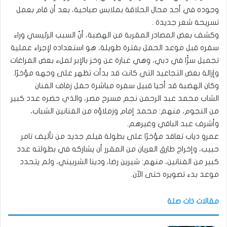
وجوده في أحد محال الحلاقة بملابس صباحية، بعد أن قام بعمل
تسريحة شعر جديدة .
وكشف بعض المصادر المقربة من الهضبة، أنّ السبب الرئيسي وراء
سفره قبل موعد الحفل بفترة طويلة، هو استعداده لإجراء عملية
تجميل سرًّا في دبي، وهي عبارة عن وخز بالإبر لملء بعض الفراغات
وإزالة بعض التجاعيد التي كانت قد بدأت تظهر على وجهه مؤخرًا.
وكان الهضبة قد أحيا قبيل سفره مباشرة حفل زفاف الفنان
الشاب محمد عبد الرحمن نجم مسرح مصر، والذي حضره عدد كبير
من النجوم، منهم: محمد إمام وزملاؤه من الفنانين الشباب،
وأشرف عبد الباقي وغيرهم.
عمرو دياب تعاقد مؤخرًا على بطولة فيلم جديد من تأليف تامر
حبيب، وإخراج طارق العريان من المقرر أن يشاركه في بطولته عدد
كبير من الفنانين، منهم: شيرين رضا، ودينا الشربيني، ولم يتحدد
موعد بدء تصويره حتى الآن.
مقالات ذات صلة