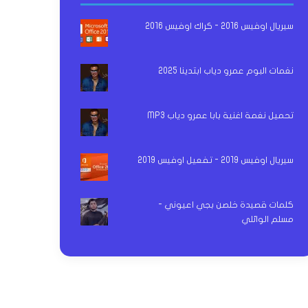
سيريال اوفيس 2016 - كراك اوفيس 2016
نغمات البوم عمرو دياب ابتدينا 2025
تحميل نغمة اغنية بابا عمرو دياب MP3
سيريال اوفيس 2019 - تفعيل اوفيس 2019
كلمات قصيدة خلصن بجي اعيوني -
مسلم الوائلي