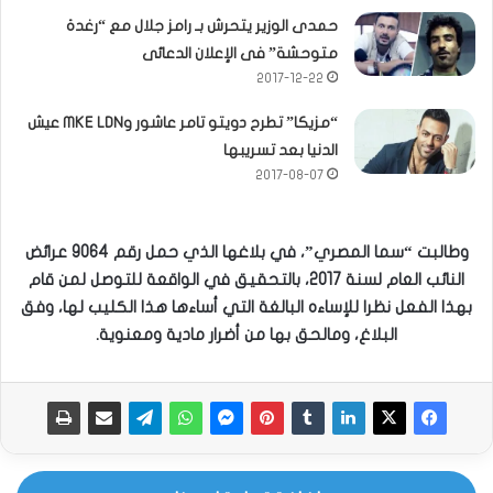
حمدى الوزير يتحرش بـ رامز جلال مع “رغدة
متوحشة” فى الإعلان الدعائى
2017-12-22
“مزيكا” تطرح دويتو تامر عاشور وMKE LDN عيش
الدنيا بعد تسريبها
2017-08-07
وطالبت “سما المصري”، في بلاغها الذي حمل رقم 9064 عرائض
النائب العام لسنة 2017، بالتحقيق في الواقعة للتوصل لمن قام
بهذا الفعل نظرا للإساءه البالغة التي أساءها هذا الكليب لها، وفق
البلاغ، ومالحق بها من أضرار مادية ومعنوية.