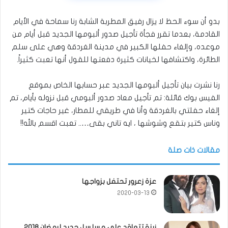
بدو أن سوء الحظ لا يزال رفيق المطربة الشابة رنا سماحة في الأيام
القادمة، بعدما تقرر فجأة تأجيل صدور ألبومها الجديد قبل أيام من
موعده، وإلغاء حفلها الكبير في مدينة الغردقة وهي على سلم
الطائرة، واكتشافها لخيانات كثيرة دفعتها للقول أنها تعبت كثيراً.
رنا نشرت بيان تأجيل ألبومها الجديد عبر حسابها الخاص بموقع
الفيس بوك قائلة: تم تأجيل معاد صدور ألبومي قبل نزوله بأيام، تم
إلغاء حفلتي بالغردقة وأنا في طريقي للمطار، غير حاجات كتير
وناس كتير بتقع وشوشها ، ايه تاني بقى….. تعبت اقسم بالله!!
مقالات ذات صلة
عزة زعرور تحتفل بزواجها
2020-03-13
زينة تتعاقد على مسلسل جديد لرمضان 2018