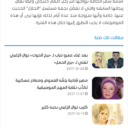
أسئلة سمر الخاصة بزواجها من رجل أعمال خليجي وأيضاً بعض
زيجاتها السابقه والتي لا تفضّل نجمة مسلسل “الحلال” الحديث
عنها، خاصة وأنها متزوجة منذ عدة أيام لذلك فإنها ترى أن هذه
الموضوعات لا يجب التطرق إليها خلال هذه الفترة .
مقالات ذات صلة
بعد غناء عمرو دياب لـ «برج الحوت» نوال الزغبي
تغني لـ «برج الحمل»
2017-10-09
مصير شادية يلفّه الغموض ومصادر عسكرية
تكذّب نقابة المهن الموسيقية
2017-11-07
كليب نوال الزغبي بحبه كتير
2017-10-11