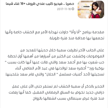
حصريا ،، فيديو كليب عندي ظروف +18 غناء شيما
2017-11-16
مقدمة برنامج “أنا وأنا” حاولت تهدئة الأمر مع الخشاب خاصة وأنها
تجمعها بها صداقة منذ فترة طويلة.
على الجانب الآخر تطرقت سمية خلال حديثها للعديد من
الموضوعات وكشفت عن الكثير من أسرارها من أهمها أول لحظة
حب شعرت بها مع أحمد سعد والتي قالت عنها أنها كانت بسبب ”
بوكية ورد” أحضره سعد لوالدتها في عيد الأم الماضي أثناء
تسجيلها لأحد أغنيات مسلسل ” الحلال” والتي قام سعد بتلحينها.
الجدير بالذكر أن سمية الخشاب لم تستقر حتى الآن على عمل
درامي جديد تخوض به السباق الرمضاني المقبل، كما أنها رفضت
منذ فترة عرض سينمائي بسبب انشغالها بالزواج.