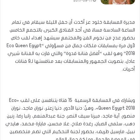
2017-09-11
مديرة المسابقة خلود عز أكدت أن حفل الليلة سيقام في تمام
الساعة السادسة مساءً في أحد الفنادق الكبرى بالتجمع الخامس
بحضور عددٍ من نجوم الفن والمجتمع سيشهد إهداء لقب خاص
لأول مرة بمسابقات ملكات جمال من مسؤولي “Eco Queen Egypt
2018” وهو لقب “أفضل فنانة قدوة” والتي فازت به الفنانة شيري
عادل، بتصويت الجمهور والمتسابقات بعد منافستها لـ9 فنانات
أخريات.
ويشارك في المسابقة الرسمية 15 فتاة يتنافسن على لقب «Eco
Queen Egypt 2018»، وهنّ: دنيا الأدور، دنيا زعتر، نوران ماجد، نوران
منصور، آية ماجد، ميرنا سيف النصر، جنة عبدالمنعم، رانيا رضا، رنين
دهب، سلمى الصبان، رغدة صلاح، علا محسن، مايارة محمد، هايدي
نبيل، مارسيل ظريف، بحضور لجنة التحكيم التي تضم متخصصين
فى الموضة والجمال وملكة جمال العالم.