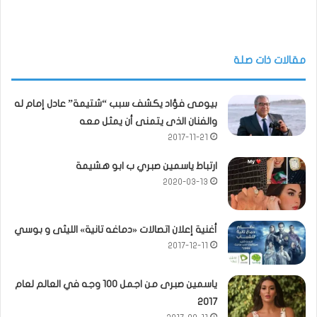
مقالات ذات صلة
بيومى فؤاد يكشف سبب “شتيمة” عادل إمام له
والفنان الذى يتمنى أن يمثل معه
2017-11-21
ارتباط ياسمين صبري ب ابو هشيمة
2020-03-13
أغنية إعلان اتصالات «دماغه تانية» الليثى و بوسي
2017-12-11
ياسمين صبرى من اجمل 100 وجه في العالم لعام
2017