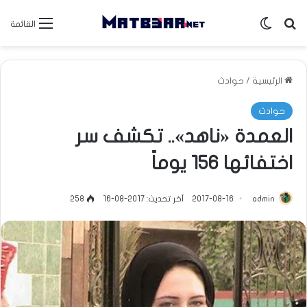
بحث عن
الوضع المظلم
القائمة
الرئيسية
/
حوادث
حوادث
العمدة «ناهد».. تكشف سر
اختفائها 156 يوماً
admin
2017-08-16
آخر تحديث: 2017-08-16
258